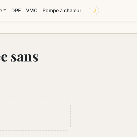
 pour la rénovation d'ampleur de votre logem
e
DPE
VMC
Pompe à chaleur
e sans