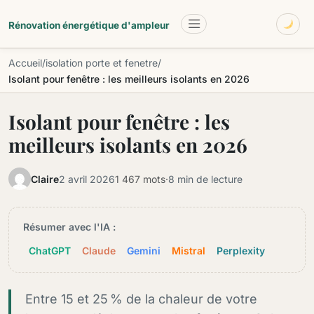
Aller au contenu principal
Renovationenergetiqu
Rénovation énergétique d'ampleur
Accueil
/
isolation porte et fenetre
/
Isolant pour fenêtre : les meilleurs isolants en 2026
Isolant pour fenêtre : les
meilleurs isolants en 2026
Claire
2 avril 2026
1 467 mots
·
8 min de lecture
Résumer avec l'IA :
ChatGPT
Claude
Gemini
Mistral
Perplexity
Entre 15 et 25 % de la chaleur de votre