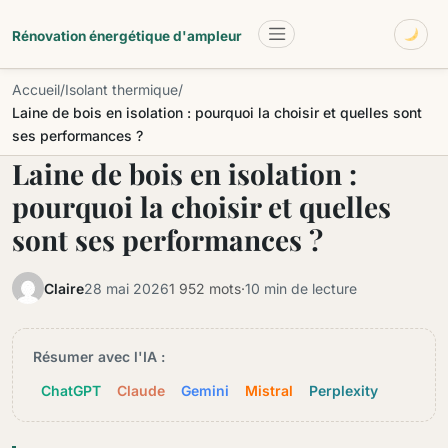
Aller au contenu principal
Renovationenergetiqu
Rénovation énergétique d'ampleur
Accueil
/
Isolant thermique
/
Laine de bois en isolation : pourquoi la choisir et quelles sont
ses performances ?
Laine de bois en isolation :
pourquoi la choisir et quelles
sont ses performances ?
Claire
28 mai 2026
1 952 mots
·
10 min de lecture
Résumer avec l'IA :
ChatGPT
Claude
Gemini
Mistral
Perplexity